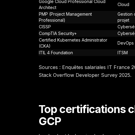
Google Cloud Professional Cloud
Cloud
Architect
PMP (Project Management
Gestion 
Professional)
projet
CISSP
Cyberséc
CompTIA Security+
Cyberséc
Certified Kubernetes Administrator
DevOps
(CKA)
ITIL 4 Foundation
ITSM
Sources : Enquêtes salariales IT France 
Stack Overflow Developer Survey 2025.
Top certifications 
GCP