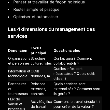
Penser et travailler de façon holistique
Rester simple et pratique
Optimiser et automatiser
Les 4 dimensions du management des
services
Focus
Dimension
Questions clés
principal
Organisations
Structure,
Qui fait quoi ? Comment
et personnes
culture, rôles
collaborent-ils ?
Quelles infos sont
Information et
Outils,
nécessaires ? Quels outils
technologie
données, IA
utiliser ?
Partenaires
Relations
Quels services sont
et
externes,
externalisés ? Comment sont-
fournisseurs
contrats
ils gérés ?
Flux de
Activités, flux
Comment le travail circule-t-il
valeur et
de travail
pour créer de la valeur ?
processus