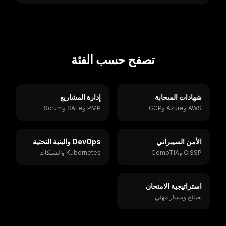
تحضيرك.
تصفح حسب الفئة
شهادات السحابة
إدارة المشاريع
AWS وAzure وGCP
PMP وSAFe وScrum
الأمن السيبراني
DevOps والبنية التحتية
CISSP وCompTIA
Kubernetes والشبكات
استراتيجية الامتحان
نصائح ومسار مهني